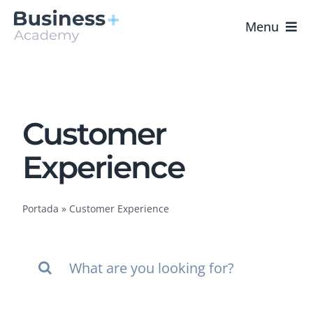
Saltar
al
Menu
contenido
Portada
Cursos
Customer
B+ Academy
Experience
Contacto
Portada
»
Customer Experience
Buscar: