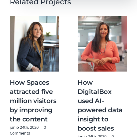
Related Projects
How Spaces
How
attracted five
DigitalBox
million visitors
used AI-
by improving
powered data
the content
insight to
boost sales
junio 24th, 2020
|
0
Comments
junio 24th, 2020
|
0