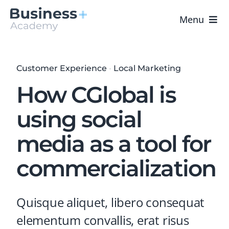
Saltar
al
Menu
contenido
Portada
Customer Experience
•
Local Marketing
Cursos
How CGlobal is
B+ Academy
using social
media as a tool for
Contacto
commercialization
Quisque aliquet, libero consequat
elementum convallis, erat risus