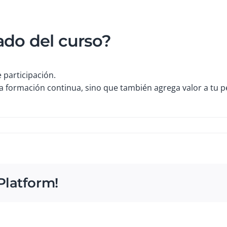
ado del curso?
 participación.
a formación continua, sino que también agrega valor a tu pe
o
ado
Platform!