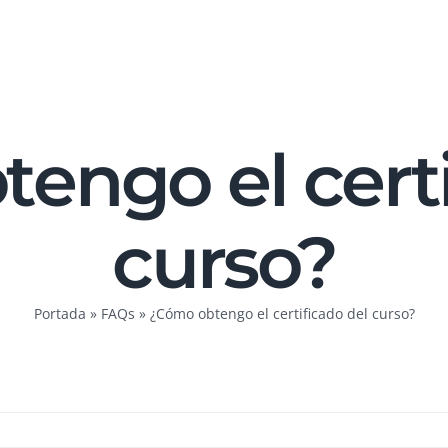
engo el certi
curso?
Portada
»
FAQs
»
¿Cómo obtengo el certificado del curso?