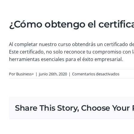
¿Cómo obtengo el certific
Al completar nuestro curso obtendrás un certificado de
Este certificado, no solo reconoce tu compromiso con l
herramientas esenciales para el éxito empresarial.
en
Por
Business+
|
junio 26th, 2020
|
Comentarios desactivados
¿Cómo
obteng
el
certific
del
Share This Story, Choose Your 
curso?